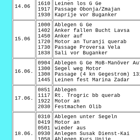
1610
Leinen los G Ge
14.06
1917
Passage Obonja/Zmajan
1930
Kaprije vor Buganker
1000
Ablegen G Ge
1402
Anker fallen Bucht Lavsa
1450
Anker auf
15.06
1720
Motor an Turanji querab
1730
Passage Proversa Vela
1838
Sali vor Buganker
0904
Ablegen G Ge MoB-Manöver Au
1300
Segel weg Motor
16.06.
1308
Passage (4 kn Gegestrom) 13
1445
Leinen fest Marina Zadar
0851
Ablegen
1117
Rt. Trogric bb querab
17.06.
1922
Motor an
2030
Festmachen Olib
0310
Ablegen unter Segeln
0419
Motor an
0501
wieder aus
18.06.
0930
Anlegen Susak Dienst-Kai
1058
Ablegen Kurs Unije