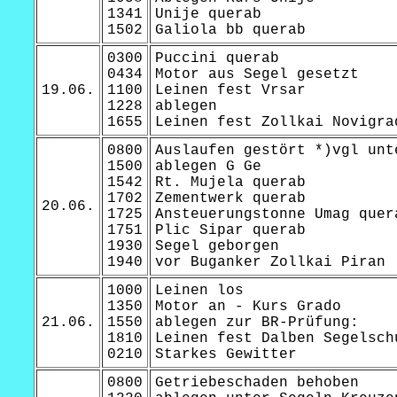
1341
Unije querab
1502
Galiola bb querab
0300
Puccini querab
0434
Motor aus Segel gesetzt
19.06.
1100
Leinen fest Vrsar
1228
ablegen
1655
Leinen fest Zollkai Novigra
0800
Auslaufen gestört *)vgl unt
1500
ablegen G Ge
1542
Rt. Mujela querab
1702
Zementwerk querab
20.06.
1725
Ansteuerungstonne Umag quer
1751
Plic Sipar querab
1930
Segel geborgen
1940
vor Buganker Zollkai Piran
1000
Leinen los
1350
Motor an - Kurs Grado
21.06.
1550
ablegen zur BR-Prüfung:
1810
Leinen fest Dalben Segelsch
0210
Starkes Gewitter
0800
Getriebeschaden behoben