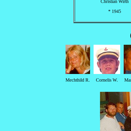
Christian Wirth
* 1945
Mechthild R.
Cornelis W.
Mar