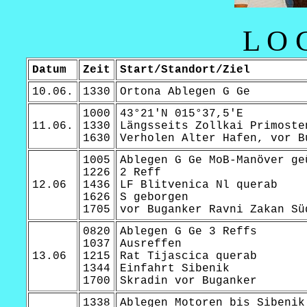
L O 
Datum
Zeit
Start/Standort/Ziel
10.06.
1330
Ortona Ablegen G Ge
1000
43°21'N 015°37,5'E
11.06.
1330
Längsseits Zollkai Primoste
1630
Verholen Alter Hafen, vor B
1005
Ablegen G Ge MoB-Manöver ge
1226
2 Reff
12.06
1436
LF Blitvenica Nl querab
1626
S geborgen
1705
vor Buganker Ravni Zakan Sü
0820
Ablegen G Ge 3 Reffs
1037
Ausreffen
13.06
1215
Rat Tijascica querab
1344
Einfahrt Sibenik
1700
Skradin vor Buganker
1338
Ablegen Motoren bis Sibenik