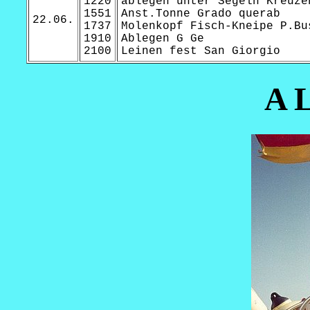
1220
ablegen unter Segeln Kreuze
1551
Anst.Tonne Grado querab
22.06.
1737
Molenkopf Fisch-Kneipe P.Bu
1910
Ablegen G Ge
2100
Leinen fest San Giorgio
A 