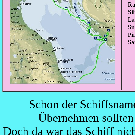
Ra
Si
La
Su
Pi
Sa
Schon der Schiffsnam
Übernehmen sollten 
Doch da war das Schiff nich