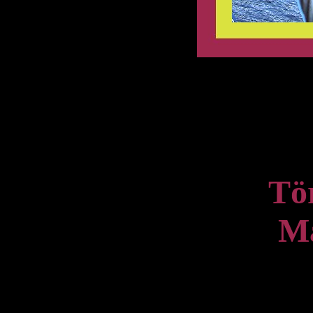
Tö
Ma