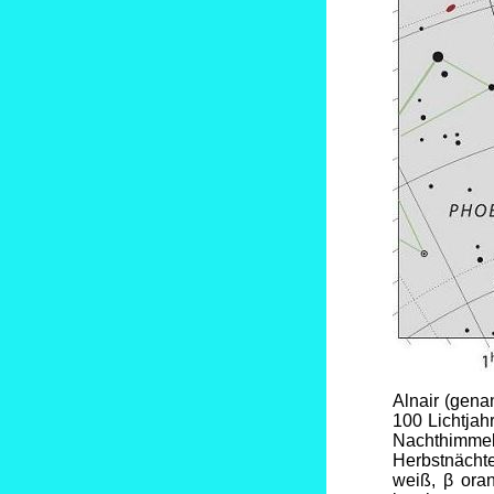
Alnair (genan
100 Lichtjah
Nachthimmel.
Herbstnächte
weiß, β ora