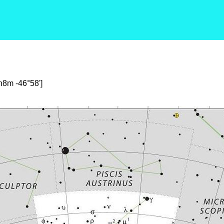
h8m -46°58']