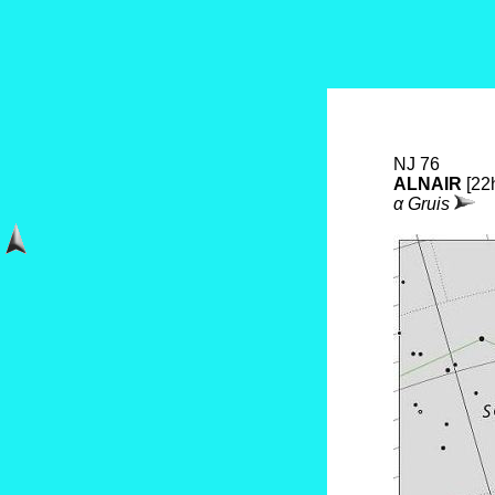
NJ 76
ALNAIR
[22
α Gruis