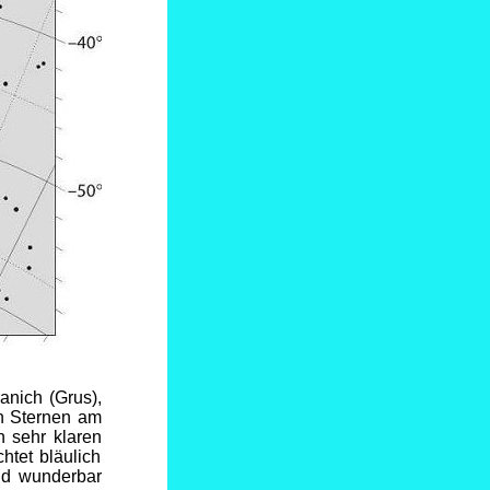
ranich (Grus),
en Sternen am
n sehr klaren
htet bläulich
ld wunderbar