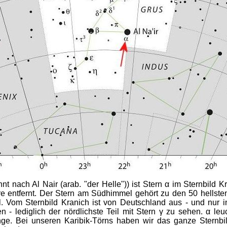
nt nach Al Nair (arab. "der Helle")) ist Stern α im Sternbild K
re entfernt. Der Stern am Südhimmel gehört zu den 50 hellst
 Vom Sternbild Kranich ist von Deutschland aus - und nur i
n - lediglich der nördlichste Teil mit Stern γ zu sehen. α leuc
nge. Bei unseren Karibik-Törns haben wir das ganze Sternbi