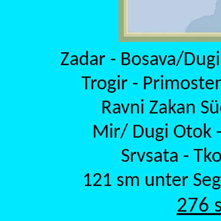
Zadar - Bosava/Dugi
Trogir - Primosten
Ravni Zakan Sü
Mir/ Dugi Otok -
Srvsata - Tk
121 sm unter Seg
276 