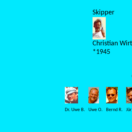
Skipper
Christian Wir
*1945
Dr. Uwe B.
Uwe O.
Bernd R.
Jür