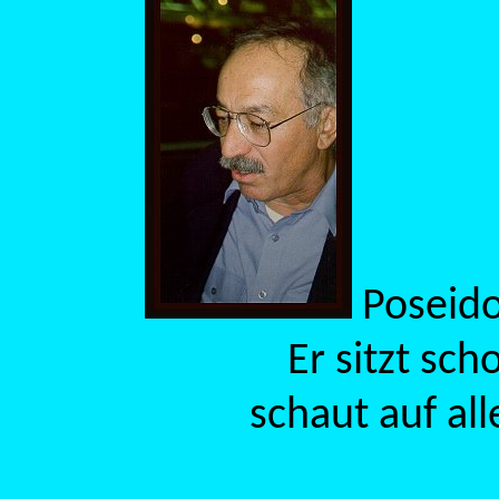
Poseido
Er sitzt sch
schaut auf all