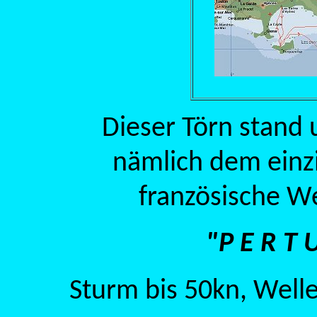
Dieser Törn stand 
nämlich dem einz
französische We
"P E R T 
Sturm bis 50kn, Well