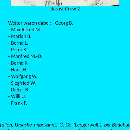
das ist Crew 2
Weiter waren dabei: - Georg B.
- Max Alfred M.
- Marian B.
- Bernd L.
- Peter K.
- Manfred M.-D.
- Bernd K.
- Hans H.
- Wolfgang W.
- Siegfried W.
- Dieter B.
- Willi U.
- Frank P.
allen, Ursache unbekannt. G, Ge (Leegerwall!), bis Badebuc