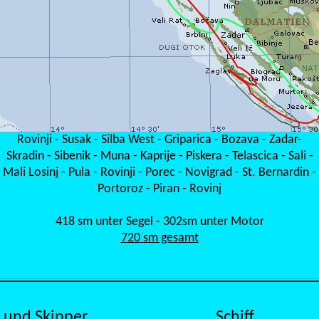
Rovinji - Susak - Silba West - Griparica - Bozava - Zadar-
Skradin - Sibenik - Muna - Kaprije - Piskera - Telascica - Sali -
Mali Losinj - Pula - Rovinji - Porec - Novigrad - St. Bernardin -
Portoroz - Piran - Rovinj
418 sm unter Segel - 302sm unter Motor
720 sm gesamt
 und Skipper
Schiff