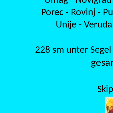
Umag - Novigrad -
Porec - Rovinj - Pu
Unije - Veruda
228 sm unter Segel
gesa
Ski