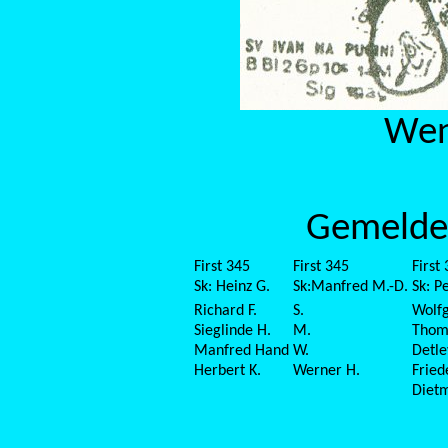
Wen
Gemeldet
First 345
First 345
First
Sk: Heinz G.
Sk:Manfred M.-D.
Sk: P
Richard F.
S.
Wolfg
Sieglinde H.
M.
Thom
Manfred Hand
W.
Detle
Herbert K.
Werner H.
Fried
Diet