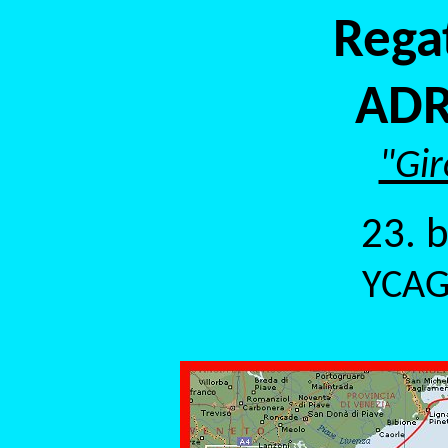
Regat
ADR
"Gir
23. b
YCAG