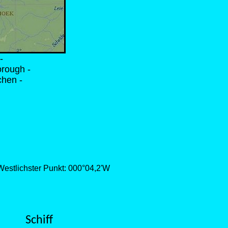
-
rough -
chen -
 Westlichster Punkt: 000°04,2'W
Schiff