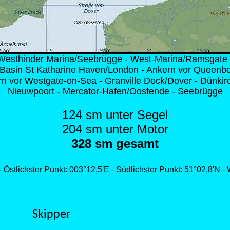
Westhinder Marina/Seebrügge - West-Marina/Ramsgate 
 Basin St Katharine Haven/London - Ankern vor Queenbo
n vor Westgate-on-Sea - Granville Dock/Dover - Dünkir
Nieuwpoort - Mercator-Hafen/Oostende - Seebrügge
124 sm unter Segel
204 sm unter Motor
328 sm gesamt
- Östlichster Punkt: 003°12,5'E - Südlichster Punkt: 51°02,8'N -
Skipper