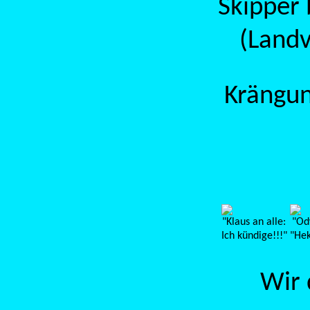
Skipper
(Landv
Krängun
"Klaus an alle:
"Ody
Ich kündige!!!"
"Hek
Wir 