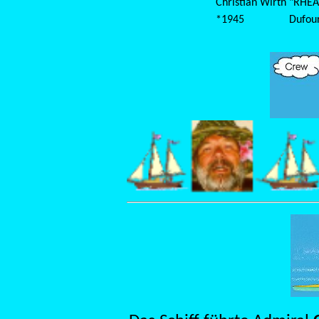
Christian Wirth
"RHEA
*1945
Dufou
Crew