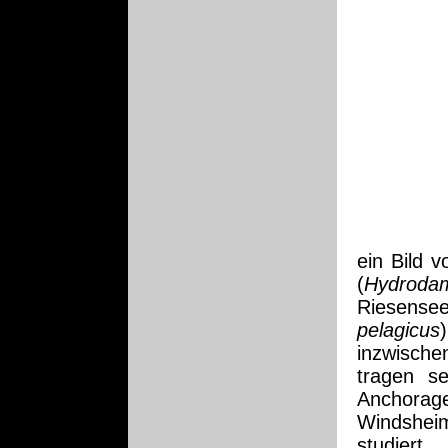
ein Bild v
(
Hydrodam
Riesense
pelagicus
inzwisch
tragen s
Anchorag
Windsheim
studier