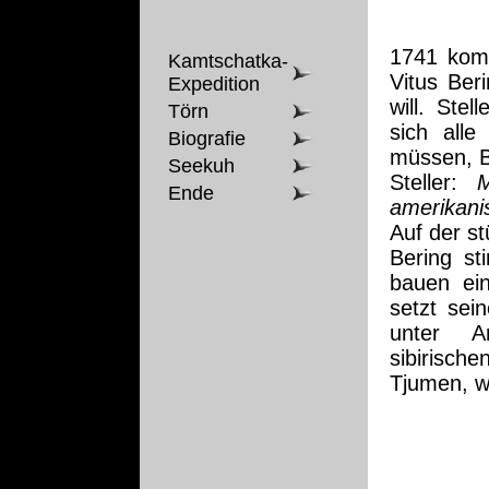
1741 komm
Kamtschatka-
Vitus Ber
Expedition
will. Ste
Törn
sich alle
Biografie
müssen, B
Seekuh
Steller:
Ende
amerikani
Auf der s
Bering st
bauen ein
setzt sei
unter An
sibirisch
Tjumen, wo