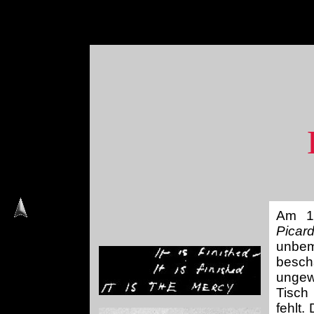
Am 10
Picar
unbem
besch
ungew
Tisch
fehlt.