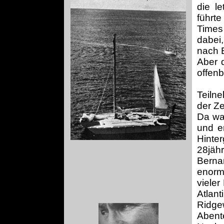
die le
führt
Times
dabei,
nach 
Aber 
offenb
Teiln
der Ze
Da war
und e
Hinter
28jäh
Berna
enorm
vieler
Atlan
Ridgew
Abente