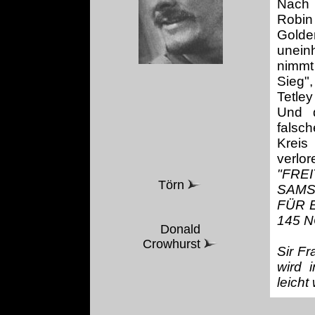
Nach 
Robin
Gold
unein
nimmt
Sieg",
Tetle
Und d
falsc
Kreis
verlor
"FRE
Törn
SAMS
FÜR 
145 
Donald
Crowhurst
Sir Fr
wird 
leicht